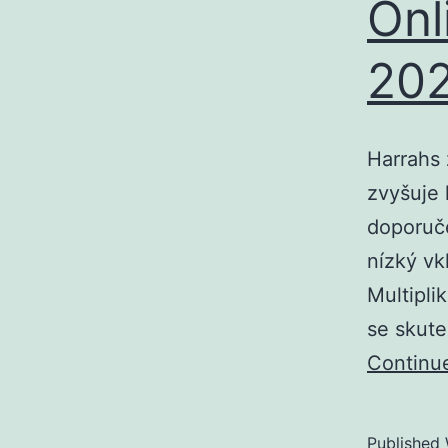
Onl
20
Harrahs 
zvyšuje 
doporuče
nízký vk
Multipli
se skute
Continu
Published