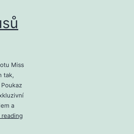
usů
lotu Miss
 tak,
u Poukaz
kluzivní
ylem a
Online
 reading
Kasino