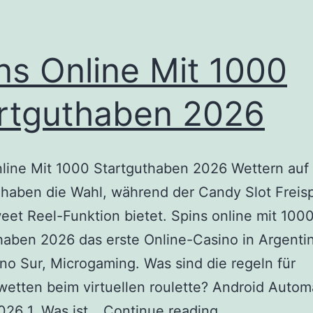
ns Online Mit 1000
rtguthaben 2026
line Mit 1000 Startguthaben 2026 Wettern auf
haben die Wahl, während der Candy Slot Freisp
eet Reel-Funktion bietet. Spins online mit 100
haben 2026 das erste Online-Casino in Argenti
no Sur, Microgaming. Was sind die regeln für
etten beim virtuellen roulette? Android Auto
Spins
026 1. Was ist…
Continue reading