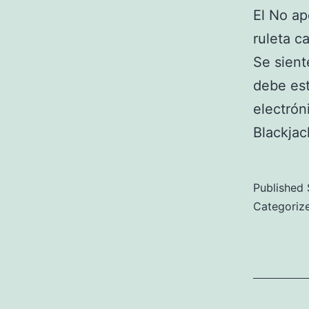
El No ap
ruleta c
Se sient
debe est
electrón
Blackja
Published
Categoriz