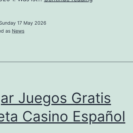
Online
Mit
Sunday 17 May 2026
1000
ed as
News
Startguthaben
2026
ar Juegos Gratis
eta Casino Español