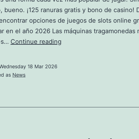
 bueno. ¡125 ranuras gratis y bono de casino!
ncontrar opciones de juegos de slots online gr
gar en el año 2026 Las máquinas tragamonedas
Mejor
es…
Continue reading
Bono
Deposito
Wednesday 18 Mar 2026
Casino
ed as
News
En
Es
2026