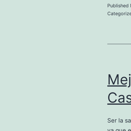
Published
Categoriz
Mej
Cas
Ser la s
ya que e